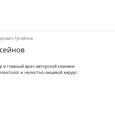
арович Гусейнов
усейнов
 и главный врач авторской клиники
плантолог и челюстно-лицевой хирург.