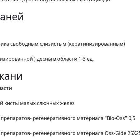
каней
стика свободным слизистым (кератинизированным)
зированной ) десны в области 1-3 ед.
ткани
ласти
й кисты малых слюнных желез
препаратов- регенеративного материала "Bio-Оss" 0,5
 препаратов- регенеративного материала Oss-Gide 25Х2